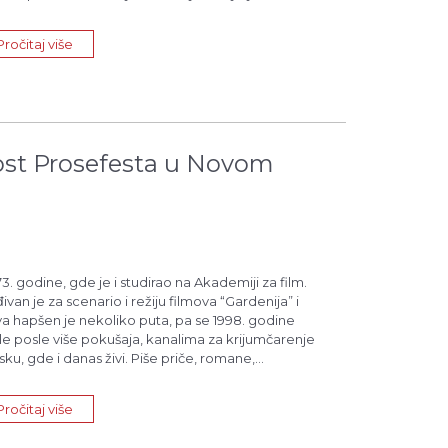
Pročitaj više
st Prosefesta u Novom
. godine, gde je i studirao na Akademiji za film.
an je za scenario i režiju filmova “Gardenija” i
ova hapšen je nekoliko puta, pa se 1998. godine
kle posle više pokušaja, kanalima za krijumčarenje
sku, gde i danas živi. Piše priče, romane,
 i mnoštvo kratkih filmova i dokumentarnih
ma kojima se bavi, a pre svega zbog izuzetno
Pročitaj više
milosrdnog jezika, njegove knjige do sada nisu
kog govornog područja, osim cenzurisane verzije