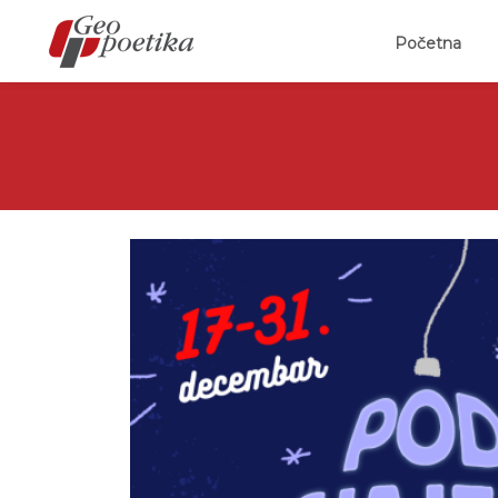
(curr
Početna