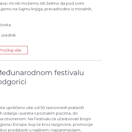
ušava i mi niti možemo niti želimo da pod ovim
vujemo na Sajmu knjiga, prevashodno iz moralnih,
ktorka
i urednik
Pročitaj više
Međunarodnom festivalu
osti u Podgorici
iće upriličeno više od 50 raznovrsnih pratećih
 izdanja i susreta s poznatim piscima, do
na otvorenom. Na Festivalu će učestvovati brojni
egiona i Evrope, koji će kroz razgovore, promocije
štvo predstaviti u najširem i najzanimjivijem