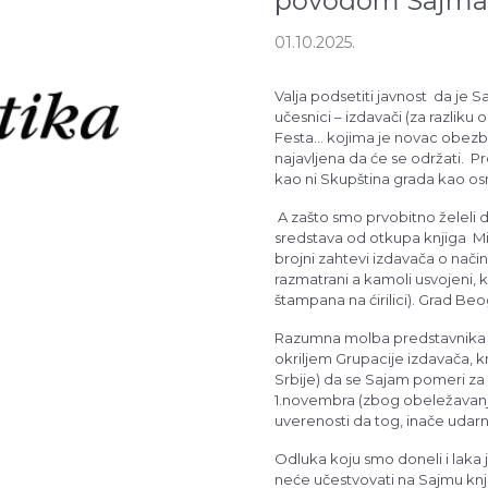
povodom Sajma 
01.10.2025.
Valja podsetiti javnost da je S
učesnici – izdavači (za razliku
Festa... kojima je novac obez
najavljena da će se održati. P
kao ni Skupština grada kao osn
povećao bi se zbog nemogućnos
A zašto smo prvobitno želeli 
činjenicu da će biti bitno man
sredstava od otkupa knjiga Min
finansijerima svoje manifestacije
brojni zahtevi izdavača o nači
razmatrani a kamoli usvojeni, k
štampana na ćirilici). Grad Be
Razumna molba predstavnika s
okriljem Grupacije izdavača, kn
Srbije) da se Sajam pomeri za
1.novembra (zbog obeležavanj
uverenosti da tog, inače udar
na njega da dođu), kao i da s
Odluka koju smo doneli i laka 
odbijena je.
neće učestvovati na Sajmu knj