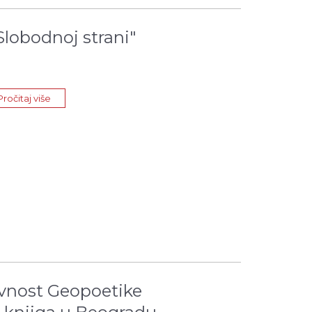
lobodnoj strani"
Pročitaj više
avnost Geopoetike