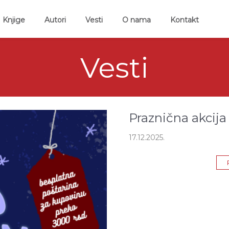
ent)
Knjige
Autori
Vesti
O nama
Kontakt
Vesti
Praznična akci
17.12.2025.