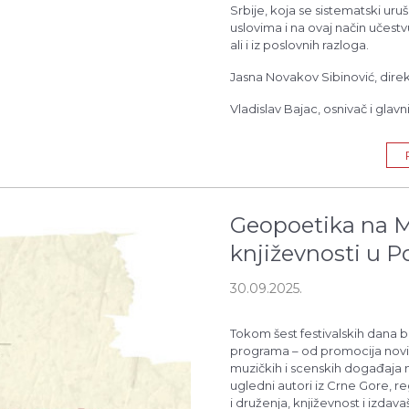
Srbije, koja se sistematski ur
uslovima i na ovaj način učest
ali i iz poslovnih razloga.
Jasna Novakov Sibinović, dire
Vladislav Bajac, osnivač i glavn
Geopoetika na 
književn
30.09.2025.
Tokom šest festivalskih dana b
programa – od promocija novih
muzičkih i scenskih događaja 
ugledni autori iz Crne Gore, r
i druženja, književnost i izdava