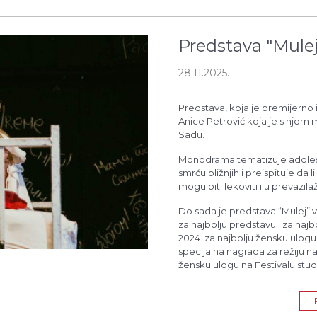
Predstava "Mule
28.11.2025.
Predstava, koja je premijerno 
Anice Petrović koja je s njom
Sadu.
Monodrama tematizuje adolesc
smrću bližnjih i preispituje da l
mogu biti lekoviti i u prevazil
Do sada je predstava “Mulej” v
za najbolju predstavu i za naj
2024. za najbolju žensku ulogu 
specijalna nagrada za režiju na
žensku ulogu na Festivalu stu
za najbolju predstavu u celini
2022. godine.