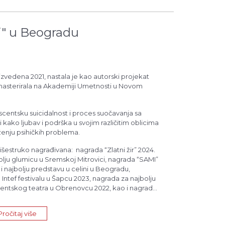
j" u Beogradu
izvedena 2021, nastala je kao autorski projekat
 masterirala na Akademiji Umetnosti u Novom
entsku suicidalnost i proces suočavanja sa
i i kako ljubav i podrška u svojim različitim oblicima
aženju psihičkih problema.
išestruko nagrađivana: nagrada “Zlatni žir” 2024.
bolju glumicu u Sremskoj Mitrovici, nagrada “SAMI”
i najbolju predstavu u celini u Beogradu,
 Intef festivalu u Šapcu 2023, nagrada za najbolju
dentskog teatra u Obrenovcu 2022, kao i nagrada
 na Festivalu studentskog teatra u Obrenovcu
Pročitaj više