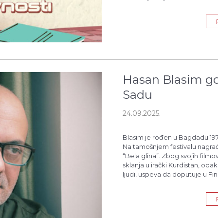
obliku.
Hasan Blasim go
Sadu
24.09.2025.
Blasim je rođen u Bagdadu 1973
Na tamošnjem festivalu nagrađiv
“Bela glina”. Zbog svojih film
sklanja u irački Kurdistan, oda
ljudi, uspeva da doputuje u Fin
pozorišne komade, a snimio je
emisija za televiziju. Zbog te
kritičkog duha, te oštrog i ne
objavljivane u zemljama araps