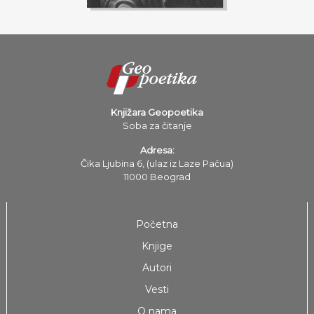
Knjižara Geopoetika
Soba za čitanje
Adresa:
Čika Ljubina 6, (ulaz iz Laze Pačua)
11000 Beograd
Početna
Knjige
Autori
Vesti
O nama