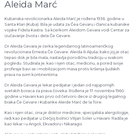
Aleida Marć
Kubanska revolicionarka Aleida Marć je rođena 1936. godine u
Santa Klari (Kuba). Bila je udata za Čea Gevaru i članica kubanske
vojske Fidela Kastra. Sa kćerkom Aleidom Gevara vodi Centar za
izučavanje života i dela Če Gevare.
Dr Aleida Gevara je ćerka legendarnog latinoameričkog
revolucionara Ernesta Če Gevare. Aleida ili Aljuša, kako joj je otac
tepao dok je bila mala, nastavlja porodičnu tradiciju u svakom
pogledu. Studirala je, kao i njen otac, medicinu, a pored svoje
profesije bavi se i mobilizacijom masa protiv kršenja ljudskih
prava na svim kontinentima.
Dr Aleida Gevara je lekar pedijatar i jedan od najupornijih
svetskih boraca za prava čoveka. Rođena je 17. novembra 1960.
godine u Havani kao prvo od četvoro dece iz drugog legalnog
braka Če Gevare i Kubanke Aleide Marć de la Tore.
Kao i njen otac, ona je doktor medicine, specijalista alergologije,
radi kao pedijatar u Dečjoj bolnici Vilijan Soler u Havani. Radila je
kao lekar i u Angoli, Ekvadoru i Nikaragvi.