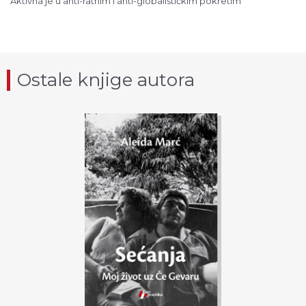
Aktivna je u anti-ratnim i anti-globalističkim pokretim
Ostale knjige autora