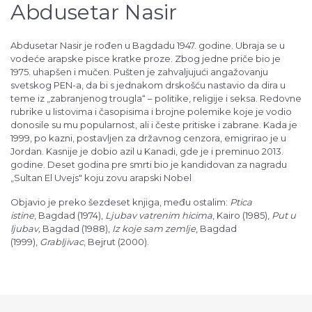
Abdusetar Nasir
Abdusetar Nasir je rođen u Bagdadu 1947. godine. Ubraja se u
vodeće arapske pisce kratke proze. Zbog jedne priče bio je
1975. uhapšen i mučen. Pušten je zahvaljujući angažovanju
svetskog PEN-a, da bi s jednakom drskošću nastavio da dira u
teme iz „zabranjenog trougla“ – politike, religije i seksa. Redovne
rubrike u listovima i časopisima i brojne polemike koje je vodio
donosile su mu popularnost, ali i česte pritiske i zabrane. Kada je
1999, po kazni, postavljen za državnog cenzora, emigrirao je u
Jordan. Kasnije je dobio azil u Kanadi, gde je i preminuo 2013.
godine. Deset godina pre smrti bio je kandidovan za nagradu
„Sultan El Uvejs" koju zovu arapski Nobel
Objavio je preko šezdeset knjiga, među ostalim:
Ptica
istine
, Bagdad (1974),
Ljubav vatrenim hicima
, Kairo (1985),
Put u
ljubav,
Bagdad (1988),
Iz koje sam zemlje
, Bagdad
(1999),
Grabljivac
, Bejrut (2000).