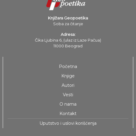
Knjižara Geopoetika
Soba za čitanje
Adresa:
Čika Ljubina 6, (ulaz iz Laze Pačua)
11000 Beograd
Početna
Knjige
Autori
Vesti
O nama
Kontakt
Uputstvo i uslovi korišćenja