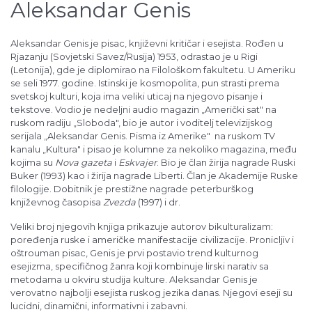
Aleksandar Genis
Aleksandar Genis je pisac, književni kritičar i esejista. Rođen u
Rjazanju (Sovjetski Savez/Rusija) 1953, odrastao je u Rigi
(Letonija), gde je diplomirao na Filološkom fakultetu. U Ameriku
se seli 1977. godine. Istinski je kosmopolita, pun strasti prema
svetskoj kulturi, koja ima veliki uticaj na njegovo pisanje i
tekstove. Vodio je nedeljni audio magazin „Američki sat" na
ruskom radiju „Sloboda", bio je autor i voditelj televizijskog
serijala „Aleksandar Genis. Pisma iz Amerike" na ruskom TV
kanalu „Kultura" i pisao je kolumne za nekoliko magazina, među
kojima su
Nova gazeta
i
Eskvajer
. Bio je član žirija nagrade Ruski
Buker (1993) kao i žirija nagrade Liberti. Član je Akademije Ruske
filologije. Dobitnik je prestižne nagrade peterburškog
književnog časopisa
Zvezda
(1997) i dr.
Veliki broj njegovih knjiga prikazuje autorov bikulturalizam:
poređenja ruske i američke manifestacije civilizacije. Pronicljiv i
oštrouman pisac, Genis je prvi postavio trend kulturnog
esejizma, specifičnog žanra koji kombinuje lirski narativ sa
metodama u okviru studija kulture. Aleksandar Genis je
verovatno najbolji esejista ruskog jezika danas. Njegovi eseji su
lucidni, dinamični, informativni i zabavni.