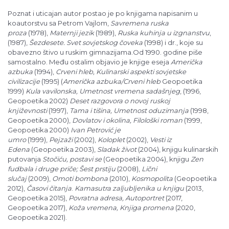
Poznat i uticajan autor postao je po knjigama napisanim u
koautorstvu sa Petrom Vajlom,
Savremena ruska
proza
(1978),
Maternji jezik
(1989),
Ruska kuhinja u izgnanstvu
,
(1987),
Šezdesete. Svet sovjetskog čoveka
(1998) i dr., koje su
obavezno štivo u ruskim gimnazijama.Od 1990. godine piše
samostalno. Među ostalim objavio je knjige eseja
Američka
azbuka
(1994),
Crveni hleb, Kulinarski aspekti sovjetske
civilizacije
(1995) (
Američka azbuka/Crveni hleb
Geopoetika
1999)
Kula vavilonska, Umetnost vremena sadašnjeg
, (1996,
Geopoetika 2002)
Deset razgovora o novoj ruskoj
književnosti
(1997),
Tama i tišina, Umetnost oduzimanja
(1998,
Geopoetika 2000),
Dovlatov i okolina, Filološki roman
(1999,
Geopoetika 2000)
Ivan Petrović je
umro
(1999),
Pejzaži
(2002),
Koloplet
(2002),
Vesti iz
Edena
(Geopoetika 2003),
Sladak život
(2004), knjigu kulinarskih
putovanja
Stočiću, postavi se
(Geopoetika 2004), knjigu
Zen
fudbala i druge priče; Šest prstiju
(2008),
Lični
slučaj
(2009),
Omoti bombona
(2010),
Kosmopolita
(Geopoetika
2012),
Časovi čitanja
.
Kamasutra zaljubljenika u knjigu
(2013,
Geopoetika 2015),
Povratna adresa, Autoportret
(2017,
Geopoetika 2017),
Koža vremena, Knjiga promena
(2020,
Geopoetika 2021).