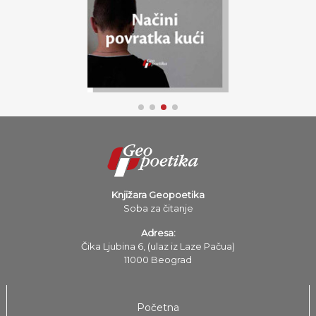
Knjižara Geopoetika
Soba za čitanje
Adresa:
Čika Ljubina 6, (ulaz iz Laze Pačua)
11000 Beograd
Početna