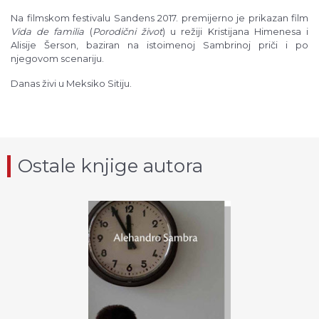
Na filmskom festivalu Sandens 2017. premijerno je prikazan film
Vida de familia
(
Porodični život
) u režiji Kristijana Himenesa i
Alisije Šerson, baziran na istoimenoj Sambrinoj priči i po
njegovom scenariju.
Danas živi u Meksiko Sitiju.
Ostale knjige autora