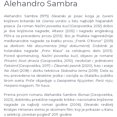
Alehandro Sambra
Alehandro Sambra (1975) čileanski je pisac koga je čuveni
književni britanski list
Granta
uvrstio u listu najboljih hispanskih
pisaca. Za roman
Načini povratka kući
(Geopoetika, 2012) dobio
je dve književne nagrade, Altasor (2012) i nagradu engleskog
PEN-a za prevedenu prozu (2013). Bio je finalista najprestižnije
međunarodne nagrade za kratku prozu „Frenk O’Konor“ (2015)
sa zbirkom
Mis documentos
(
Moji dokumenti
). Dobitnik je
holandske nagrade „Princ Klaus“ za celokupno delo (2013).
Pored spomenutog,
Načini povratka kući
, objavio je romane
Privatni život drveća
(Geopoetika, 2010), neobičan i jedinstveni
Faksimil
(Geopoetika, 2017) i
Čileanski pesnik
(2020), kao i eseje
Ne čitati
(2018) i zbirku tekstova
Slobodna tema
(2019). Dela su
mu prevedena na desetine jezika i osvojila su čitalačku publiku
širom sveta. Priče objavljuje u časopisima
Njujorker
,
Pariz rivju
,
Harpers magazin
,
Tin haus
...
Prema prvom romanu Alehandra Sambre
Bonsai
(Geopoetika,
2023), dobitniku prestižne nagrade kritike i nacionalne književne
nagrade za najbolji roman godine (2006), čileanski reditelj
Kristijan Himenes snimio je istoimeni film, koji je prikazan u Kanu
u selekciji „Izvestan pogled“ 2011. godine.