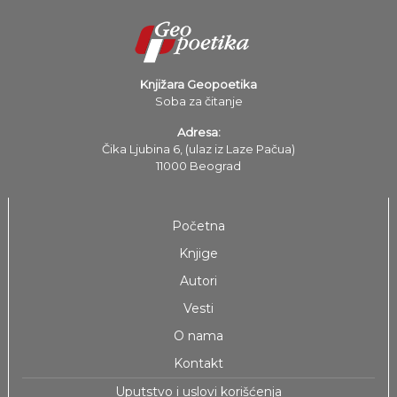
Knjižara Geopoetika
Soba za čitanje
Adresa:
Čika Ljubina 6, (ulaz iz Laze Pačua)
11000 Beograd
Početna
Knjige
Autori
Vesti
O nama
Kontakt
Uputstvo i uslovi korišćenja