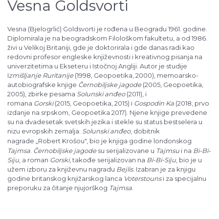
Vesna Goldsvorti
Vesna (Bjelogrlić) Goldsvorti je rođena u Beogradu 1961. godine.
Diplomirala je na beogradskom Filološkom fakultetu, a od 1986.
živi u Velikoj Britaniji, gde je doktorirala i gde danas radi kao
redovni profesor engleske književnosti i kreativnog pisanja na
univerzitetima u Ekseteru i Istočnoj Angliji. Autor je studije
I
zmišljanje Ruritanije
(1998, Geopoetika, 2000), memoarsko-
autobiografske knjige
Černobiljske jagode
(2005, Geopoetika,
2005), zbirke pesama
Solunski anđeo
(2011), i
romana
Gorski
(2015, Geopoetika, 2015) i
Gospodin Ka
(2018, prvo
izdanje na srpskom, Geopoetika 2017). Njene knjige prevedene
su na dvadesetak svetskih jezika i stekle su status bestselera u
nizu evropskih zemalja.
Solunski anđeo
, dobitnik
nagrade
„
Robert Krošou", bio je knjiga godine londonskog
Tajmsa
.
Černobiljske jagode
su serijalizovane u
Tajmsu
i na
Bi-Bi-
Siju
, a roman
Gorski
, takođe serijalizovan na
Bi-Bi-Siju
, bio je u
užem izboru za književnu nagradu
Bejlis
. Izabran je za knjigu
godine britanskog knjižarskog lanca
Voterstouns
i za specijalnu
preporuku za čitanje njujorškog
Tajmsa
.