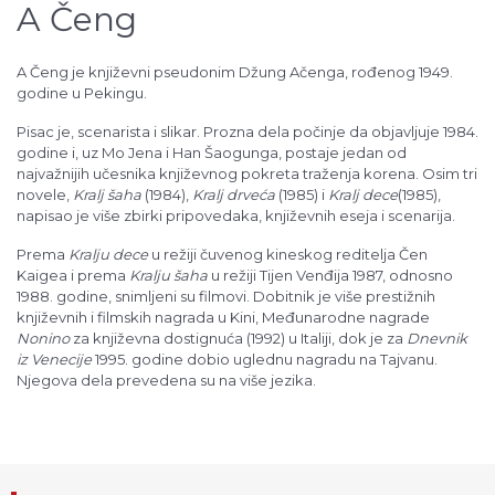
A Čeng
A Čeng je književni pseudonim Džung Ačenga, rođenog 1949.
godine u Pekingu.
Pisac je, scenarista i slikar. Prozna dela počinje da objavljuje 1984.
godine i, uz Mo Jena i Han Šaogunga, postaje jedan od
najvažnijih učesnika književnog pokreta traženja korena. Osim tri
novele,
Kralj šaha
(1984),
Kralj drveća
(1985) i
Kralj dece
(1985),
napisao je više zbirki pripovedaka, književnih eseja i scenarija.
Prema
Kralju dece
u režiji čuvenog kineskog reditelja Čen
Kaigea i prema
Kralju šaha
u režiji Tijen Venđija 1987, odnosno
1988. godine, snimljeni su filmovi. Dobitnik je više prestižnih
književnih i filmskih nagrada u Kini, Međunarodne nagrade
Nonino
za književna dostignuća (1992) u Italiji, dok je za
Dnevnik
iz Venecije
1995. godine dobio uglednu nagradu na Tajvanu.
Njegova dela prevedena su na više jezika.