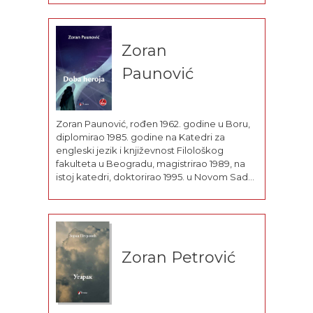
Autor je pet knjiga od kojih je najnovija Bitka
za Prošlost. Ivo Andrić i bošnjački
nacionalizam...
Zoran
Paunović
Zoran Paunović, rođen 1962. godine u Boru,
diplomirao 1985. godine na Katedri za
engleski jezik i književnost Filološkog
fakulteta u Beogradu, magistrirao 1989, na
istoj katedri, doktorirao 1995. u Novom Sadu.
U zvanju redovnog profesora, predaje
englesku književnost 19. i 20. veka na
Filozofskom fakultetu u Novom Sadu i
Filološkom...
Zoran Petrović