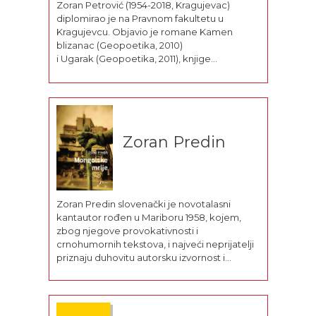
Zoran Petrović (1954-2018, Kragujevac)
diplomirao je na Pravnom fakultetu u
Kragujevcu. Objavio je romane Kamen
blizanac (Geopoetika, 2010)
i Ugarak (Geopoetika, 2011), knjige
pesama: Pan i
ogledalo (1978), Aleksandrijska kritična
masa (1989), Svakodnevna
molitva (1995), Apsolutna nula (1996), Prisutni
su odsutni (2002), Stav u trostavu (2009), dve
Zoran Predin
knjige pesama za decu Pesme iz
trbuha (1983) i Priča o slovima (1978),
autorsko izdanje svoje ljubavne
poezije Spasiti spasioca (1998), kao i knjigu
pripovedaka Raspadanje...
Zoran Predin slovenački je novotalasni
kantautor rođen u Mariboru 1958, kojem,
zbog njegove provokativnosti i
crnohumornih tekstova, i najveći neprijatelji
priznaju duhovitu autorsku izvornost i
iskričavu nekonvencionalnost. U svojoj
bogatoj umetničkoj karijeri objavio je 43
autorska albuma, četiri zbirke
muzičkih tekstova (Praslovan, Sonček je,