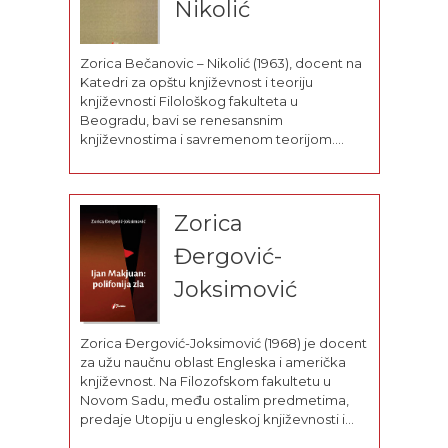
Nikolić
Zorica Bečanovic – Nikolić (1963), docent na
Katedri za opštu književnost i teoriju
književnosti Filološkog fakulteta u
Beogradu, bavi se renesansnim
književnostima i savremenom teorijom.
Objavila je studije Hermeneutika i poetika:
teorija pripovedanja Pola Rikera
(Geopoetika 1998) i Šekspir iza ogledala
(Geopoetika 2007). Autorka je većeg broja
Zorica
teorijskih tekstova, ogleda,...
Đergović-
Joksimović
Zorica Đergović-Joksimović (1968) je docent
za užu naučnu oblast Engleska i američka
književnost. Na Filozofskom fakultetu u
Novom Sadu, među ostalim predmetima,
predaje Utopiju u engleskoj književnosti i
Naučnu fantastiku. U domaćim i stranim