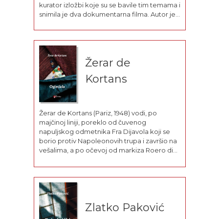
kurator izložbi koje su se bavile tim temama i
snimila je dva dokumentarna filma. Autor je
knjige Strah – od njega se moramo plašiti,
Štremfeld (Frankfurt na Majni/Bazel), 2018.
Žerar de
Kortans
Žerar de Kortans (Pariz, 1948) vodi, po
majčinoj liniji, poreklo od čuvenog
napuljskog odmetnika Fra Dijavola koji se
borio protiv Napoleonovih trupa i završio na
vešalima, a po očevoj od markiza Roero di
Kortance, čuvene i uticajne pijemonteške
aristokratske porodice, koja je, pošto se
borila na strani Garibaldija, morala da...
Zlatko Paković