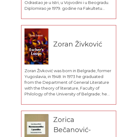
Odrastao je u Istri, u Vojvodini i u Beogradu.
Diplomirao je 1979. godine na Fakultetu
dramskih umetnosti u Beogradu, na odseku
za filmsku i TV režiju, u klasi...
Zoran Živković
Zoran Živković was born in Belgrade, former
Yugoslavia, in 1948. In 1973 he graduated
from the Department of General Literature
with the theory of literature, Faculty of
Philology of the University of Belgrade; he
received his master's degree in 1979 and his
doctorate in 1982 from the same school. He...
Zorica
Bečanović-