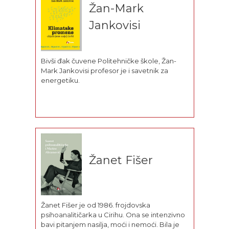
fakultetu u...
Žan-Mark
Jankovisi
Bivši đak čuvene Politehničke škole, Žan-
Mark Jankovisi profesor je i savetnik za
energetiku.
Žanet Fišer
Žanet Fišer je od 1986. frojdovska
psihoanalitičarka u Cirihu. Ona se intenzivno
bavi pitanjem nasilja, moći i nemoći. Bila je