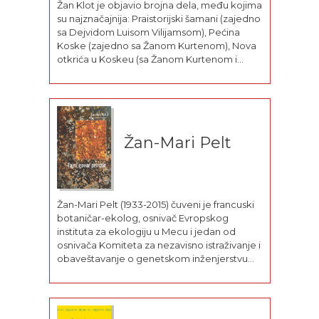
Žan Klot je objavio brojna dela, među kojima
su najznačajnija: Praistorijski šamani (zajedno
sa Dejvidom Luisom Vilijamsom), Pećina
Koske (zajedno sa Žanom Kurtenom), Nova
otkrića u Koskeu (sa Žanom Kurtenom i
Likom Vanrelom). Koautor je Najlepše
ljudske priče. Vodio je naučnu ekipu u
istraživanju pećine Šove (Pećina Šove,
umetnost najranijeg...
Žan-Mari Pelt
Žan-Mari Pelt (1933-2015) čuveni je francuski
botaničar-ekolog, osnivač Evropskog
instituta za ekologiju u Mecu i jedan od
osnivača Komiteta za nezavisno istraživanje i
obaveštavanje o genetskom inženjerstvu
(Comite de recherche et d’information
independantes sur le genie genetique –
CRIIGEN). Naučnu karijeru započeo je kao
profesor biologije na Farmaceutskom