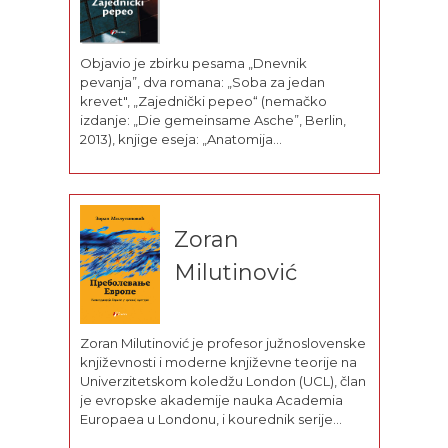
Objavio je zbirku pesama „Dnevnik
pevanja”, dva romana: „Soba za jedan
krevet", „Zajednički pepeo“ (nemačko
izdanje: „Die gemeinsame Asche”, Berlin,
2013), knjige eseja: „Anatomija
nacionalističkog morala”, „O autoritarnoj
savesti”, dramske komade: „Enciklopedija
živih", „Filosofija palanke", „Krleža ili što su
nama zastave i što smo mi zastavama, da
tako za njima plačemo", „Vox Dei -
Zoran
građanska neposlušnost", „Papa Franjo se
Milutinović
hrva sa...
Zoran Milutinović je profesor južnoslovenske
književnosti i moderne književne teorije na
Univerzitetskom koledžu London (UCL), član
je evropske akademije nauka Academia
Europaea u Londonu, i kourednik serije
knjiga Balkan Studies Library koju izdaje Brill.