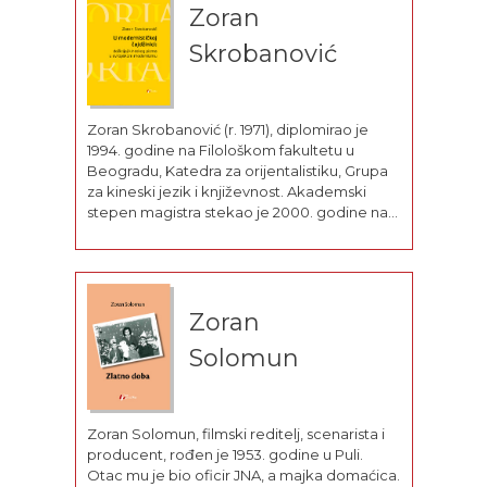
Zoran
Brez kravate in vezalk i Poljub, ki riše
ustnice),...
Skrobanović
Zoran Skrobanović (r. 1971), diplomirao je
1994. godine na Filološkom fakultetu u
Beogradu, Katedra za orijentalistiku, Grupa
za kineski jezik i književnost. Akademski
stepen magistra stekao je 2000. godine na
Filološkom fakultetu Univerziteta u
Beogradu, a 2010. godine uspešno je
odbranio doktorsku disertaciju na matičnom
fakultetu, gde radi kao docent...
Zoran
Solomun
Zoran Solomun, filmski reditelj, scenarista i
producent, rođen je 1953. godine u Puli.
Otac mu je bio oficir JNA, a majka domaćica.