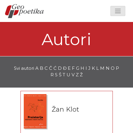
Autori
Svi autori
A
B
C
Č
Ć
D
Đ
E
F
G
H
I
J
K
L
M
N
O
P
R
S
Š
T
U
V
Z
Ž
Žan Klot