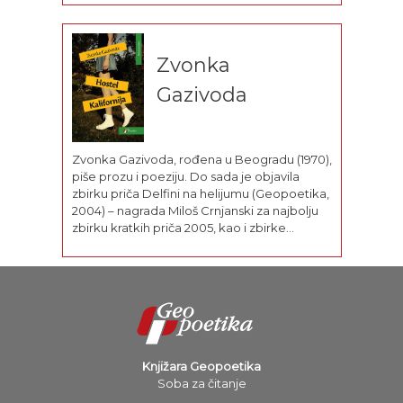
publikacijama objavila je više naučnih
radova.
Zvonka
Gazivoda
Zvonka Gazivoda, rođena u Beogradu (1970),
piše prozu i poeziju. Do sada je objavila
zbirku priča Delfini na helijumu (Geopoetika,
2004) – nagrada Miloš Crnjanski za najbolju
zbirku kratkih priča 2005, kao i zbirke
poezije Vladam (2003) – nagrada za najbolju
neobjavljenu zbirku poezije – i Riba
šljokičaste krljušti (2003). Uvrštena...
Knjižara Geopoetika
Soba za čitanje