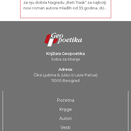
za nju dobila Nagradu „Beti Trask“ za najbolji
novi roman autora mlađih od 35 godina, dok
joj je za roman Džošua Spaski (2007)
uručena Nagrada „Samerset Mom“.
Njen roman Prva...
Knjižara Geopoetika
Soba za čitanje
Adresa:
Čika Ljubina 6, (ulaz iz Laze Pačua)
11000 Beograd
Početna
Knjige
Autori
Vesti