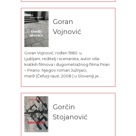
vremenu (Everything I Know about Time,...
Goran
Vojnović
Goran Vojnović, rođen 1980. u
Ljubljani, reditelj i scenarista, autor više
kratkih filmova i dugometražnog filma Piran
– Pirano. Njegov roman Južnjaci,
marš! (Čefurji raus!, 2008.) u Sloveniji je
privukao pažnju čitalaca, kritičara, ali i
celokupne političke scene, a doneo mu je
književnu slavu u celom regionu. Njime je
2009. godine osvojio Prešernovu, kao...
Gorčin
Stojanović