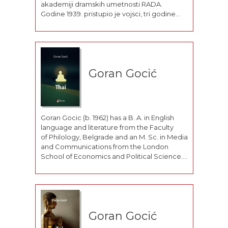
akademiji dramskih umetnosti RADA.
Godine 1939. pristupio je vojsci, tri godine
kasnije poslat je u Alžir, a kraj rata dočekao je
u Rimu. U narednim godinama radio je kao
predavač...
Goran Gocić
Goran Gocic (b. 1962) has a B. A. in English
language and literature from the Faculty
of Philology, Belgrade and an M. Sc. in Media
and Communications from the London
School of Economics and Political Science.
He has worked as a freelance journalist,
editor, translator and filmmaker for thirty-
odd media outlets - Borba, Politika, Dnevni...
Goran Gocić