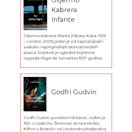
Giljermo
knjiga prevedenih...
Kabrera
Infante
Giljermo Kabrera Infante (Hibara, Kuba, 1929.
– London, 2005) jedan je od najznačajnijih i
svakako najoriginalnijih latinoameričkih
pisaca. Dobitnik je ugledne književne
nagrade Migel de Servantes 1997. godine.
Vrlo rano počinje da se interesuje za
književnost i film. Studira novinarstvo u
Havani, piše filmsku kritiku u
časopisu Karletes. Godine 1951. osniva...
Godfri Gudvin
Godfri Gudvin, poreklom Britanac, rođen je
1921. u Lisabonu. Školovao se na koledžu
Klifton u Bristolu i na Londonskoj Kraljevskoj