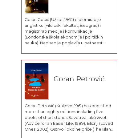
Goran Gocić (Užice, 1962) diplomirao je
anglistiku (Filološki fakultet, Beograd) i
magistrirao medije i komunikacije
(Londonska škola ekonomije i političkih
nauka). Napisao je poglavlja u petnaest
knjiga o masovnoj kulturi – pored ostalih, u
zbornicima Degradirana moć: Mediji i
kosovska kriza (2000) i Želimir Žilnik: Iznad
crvene prašine (2003), koji...
Goran Petrović
Goran Petrović (Kraljevo, 1961) has published
more than eighty editions including five
books of short stories Saveti za lakši život
(Advice for an Easier Life, 1989), Bližnji (Loved
Ones, 2002), Ostrvo i okolne priče (The Island
and Ambient Tales, 1996), Sve što znam o