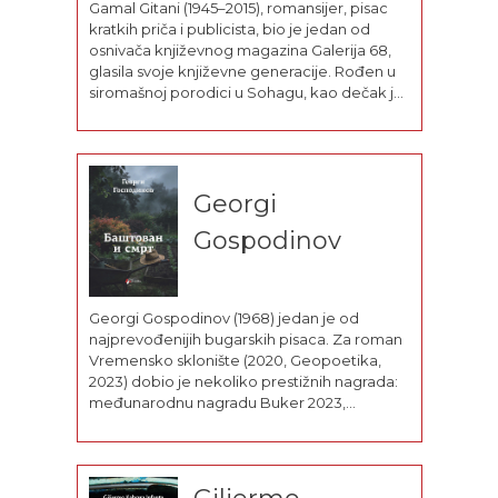
Gamal Gitani (1945–2015), romansijer, pisac
kratkih priča i publicista, bio je jedan od
osnivača književnog magazina Galerija 68,
glasila svoje književne generacije. Rođen u
siromašnoj porodici u Sohagu, kao dečak je
šegrtovao u jednoj ćilimarskoj radionici na
Han Haliliju. Bio je novinar jednog od
vodećih egipatskih dnevnih listova Ahbar el
jaum, a...
Georgi
Gospodinov
Georgi Gospodinov (1968) jedan je od
najprevođenijih bugarskih pisaca. Za roman
Vremensko sklonište (2020, Geopoetika,
2023) dobio je nekoliko prestižnih nagrada:
međunarodnu nagradu Buker 2023,
evropsku nagradu Strega 2021, nagradu
Sinklar 2021. Italijanska elektronska
publikacija za kulturu Indiskreto (L’indiscreto)
stavila je taj roman na prvo mesto najboljih