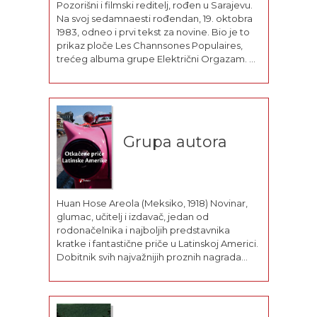
Pozorišni i filmski reditelj, rođen u Sarajevu.
Na svoj sedamnaesti rođendan, 19. oktobra
1983, odneo i prvi tekst za novine. Bio je to
prikaz ploče Les Channsones Populaires,
trećeg albuma grupe Električni Orgazam. U
sarajevskom Svijetu pisao o rokenrolu
sledeće dve godine. Osamdesetih pisao o
filmu u zagrebačkom Oku, sarajevskim...
Grupa autora
Huan Hose Areola (Meksiko, 1918) Novinar,
glumac, učitelj i izdavač, jedan od
rodonačelnika i najboljih predstavnika
kratke i fantastične priče u Latinskoj Americi.
Dobitnik svih najvažnijih proznih nagrada
Meksika i mnogih međunarodnih priznanja
za priču. Veoma je uticao na mlađe
generacije pripovedača svojim lapidarnim
ironičnim stilom. Najvažnije knjige: Varia