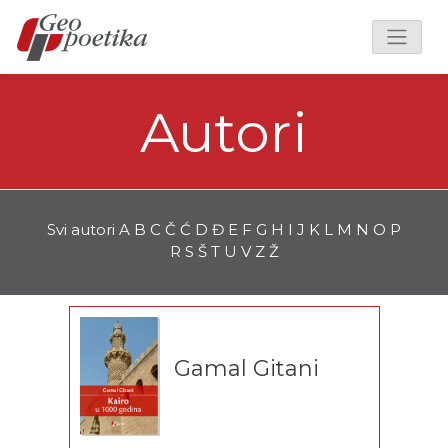
Autori
Svi autori
A
B
C
Č
Ć
D
Đ
E
F
G
H
I
J
K
L
M
N
O
P
R
S
Š
T
U
V
Z
Ž
Gamal Gitani