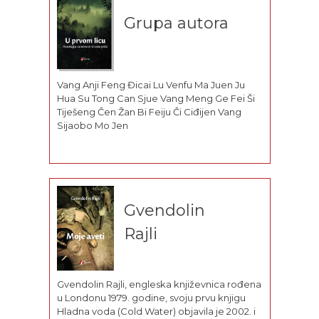
invencion (1949), La
Grupa autora
feria (1963), Confabulario (1966), Estas
paginas...
Vang Anji Feng Đicai Lu Venfu Ma Juen Ju
Hua Su Tong Can Sjue Vang Meng Ge Fei Ši
Tiješeng Čen Žan Bi Feiju Či Ciđijen Vang
Sijaobo Mo Jen
Gvendolin
Rajli
Gvendolin Rajli, engleska književnica rođena
u Londonu 1979. godine, svoju prvu knjigu
Hladna voda (Cold Water) objavila je 2002. i