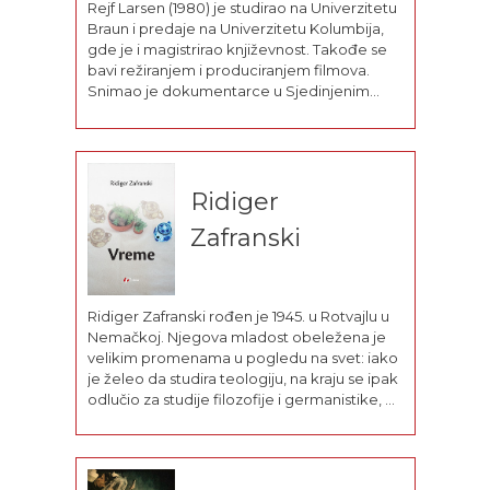
Rejf Larsen (1980) je studirao na Univerzitetu
Braun i predaje na Univerzitetu Kolumbija,
gde je i magistrirao književnost. Takođe se
bavi režiranjem i produciranjem filmova.
Snimao je dokumentarce u Sjedinjenim
dravama, Ujedinjenom Kraljevstvu i srednjoj i
južnoj Africi. Živi u Bruklinu, u Njujorku.
Izabrani radovi T. V. Spiveta je njegov...
Ridiger
Zafranski
Ridiger Zafranski rođen je 1945. u Rotvajlu u
Nemačkoj. Njegova mladost obeležena je
velikim promenama u pogledu na svet: iako
je želeo da studira teologiju, na kraju se ipak
odlučio za studije filozofije i germanistike, da
bi kasnije učestvovao i u osnivanju
maoističke Komunističke partije Nemačke
(KPD). Doktorirao je s...