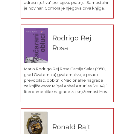
adresi i „uživa" policijsku pratnju. Samostalni
je novinar. Gomora je njegova prva knjiga.
Dobio je nagradu
Rodrigo Rej
Rosa
Mario Rodrigo Rej Rosa Garsija Salas (1958,
grad Gvatemala) gvatemalski je pisac i
prevodilac, dobitnik Nacionalne nagrade
za književnost Migel Anhel Asturijas (2004) i
lberoameričke nagrade za književnost Hose
Donoso (2015), jedan od najvažnijih
savremenih pisaca Srednje Amerike. Rođen
u imućnoj građanskoj porodici italijanskog
porekla, još kao dete počeo je da putuje sa
ocem, uglavnom po Meksiku i Centralnoj...
Ronald Rajt