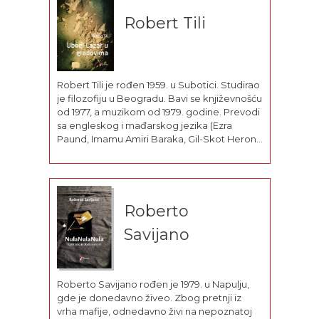
Robert Tili
Robert Tili je rođen 1959. u Subotici. Studirao
je filozofiju u Beogradu. Bavi se književnošću
od 1977, a muzikom od 1979. godine. Prevodi
sa engleskog i mađarskog jezika (Ezra
Paund, Imamu Amiri Baraka, Gil-Skot Heron,
Peter Esterhazi, Džejms Džojs, Dilan Tomas,
Lorens Ferlingeti, Kenet Reksrot, Adrijan
Mičel, Karl Sandberg, Lengston Hjuz, Li-Taj-
Po...
Roberto
Savijano
Roberto Savijano rođen je 1979. u Napulju,
gde je donedavno živeo. Zbog pretnji iz
vrha mafije, odnedavno živi na nepoznatoj