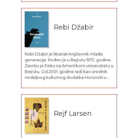
omiljene teme. Iz obimnog opusa
izdavajamo: Tajna izložba: šest kalifornijskih
umetnika u eri hladnog...
Rebi Džabir
Rebi Džabir je libanski književnik mlađe
generacije. Rođen je u Bejrutu 1972. godine.
Završio je fiziku na Američkom univerzitetu u
Bejrutu. Od 2001. godine radi kao urednik
nedeljnog kulturnog dodatka Horizonti u
arapskom međunarodnom dnevnom listu El
Hajat.Za svoj prvi roman Gospodar tame
(1992) dobio je libansku književnu nagradu...
Rejf Larsen