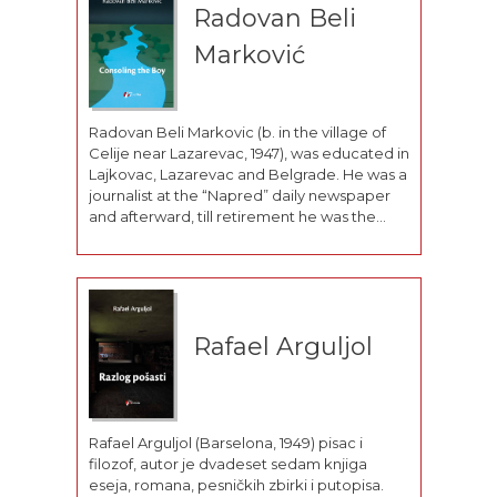
Radovan Beli
Marković
Radovan Beli Markovic (b. in the village of
Celije near Lazarevac, 1947), was educated in
Lajkovac, Lazarevac and Belgrade. He was a
journalist at the “Napred” daily newspaper
and afterward, till retirement he was the
director of the Municipal Library of Lajkovac.
He was a member of the editorial board...
Rafael Arguljol
Rafael Arguljol (Barselona, 1949) pisac i
filozof, autor je dvadeset sedam knjiga
eseja, romana, pesničkih zbirki i putopisa.