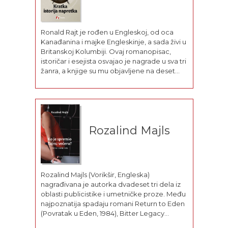
Ronald Rajt je rođen u Engleskoj, od oca
Kanađanina i majke Engleskinje, a sada živi u
Britanskoj Kolumbiji. Ovaj romanopisac,
istoričar i esejista osvajao je nagrade u sva tri
žanra, a knjige su mu objavljene na deset
jezika. Pre nego što je postao pisac, studirao
je arheologiju na Kembridžu i...
Rozalind Majls
Rozalind Majls (Vorikšir, Engleska)
nagrađivana je autorka dvadeset tri dela iz
oblasti publicistike i umetničke proze. Među
najpoznatija spadaju romani Return to Eden
(Povratak u Eden, 1984), Bitter Legacy
(Gorko nasleđe, 1986), Act of Passion (Čin