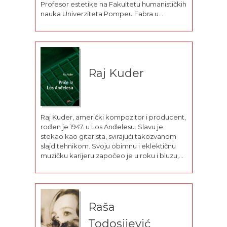
Profesor estetike na Fakultetu humanističkih
nauka Univerziteta Pompeu Fabra u
Barseloni, bio je predavač na Berkliju (USA),
kao i na univerzitetima širom Evrope i
Latinske Amerike. Lampeduza, roman kojim
se Arguljol predstavlja...
Raj Kuder
Raj Kuder, američki kompozitor i producent,
rođen je 1947. u Los Anđelesu. Slavu je
stekao kao gitarista, svirajući takozvanom
slajd tehnikom. Svoju obimnu i eklektičnu
muzičku karijeru započeo je u roku i bluzu,
sa legendama poput Taj Mahala, Captain
Beefhearta i Rolling Stonesa. U tom periodu
objavljuje nekoliko solo albuma,...
Raša
Todosijević