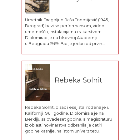
Umetnik Dragoljub Raša Todosijević (1945,
Beograd) bavi se performansom, video
umetnošću, instalacijama i slikarstvom.
Diplomirao je na Likovnoj Akademiji
u Beogradu 1969. Bio je jedan od prvih
umetnika koji je sedamdesetih godina uveo
konceptualnu umetnost - Novu umetničku
praksu, i nove medije na tadašnju
jugoslovensku scenu. Njegovi najpoznatiji
radovi Šta je umetnost? (Was ist Kunst?), Bog
Rebeka Solnit
voli Srbe...
Rebeka Solnit, pisac i esejista, rođena je u
Kaliforniji 1961. godine. Diplomirala je na
Berkliju sa dvadeset godina, a magistraturu
iz oblasti novinarstva odbranila je četiri
godine kasnije, na istom univerzitetu.
Ekologija, politika i umetnost njene su