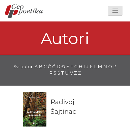
Autori
Svi autori
A
B
C
Č
Ć
D
Đ
E
F
G
H
I
J
K
L
M
N
O
P
R
S
Š
T
U
V
Z
Ž
Radivoj
Šajtinac