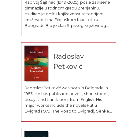
Radivoj Šajtinac (1949-2025), posle završene
gimnazije u rodnom gradu Zrenjaninu,
studirao je opštu književnost sa teorijom
književnosti na Filološkom fakultetu u
Beogradu.Bio je član Srpskog književnog
društva, Društva književnika Vojvodine,
Srpskog PEN-a i jedan od osnivača i dve
decenije glavni i odgovorni urednik časopisa
za književnost i kulturu...
Radoslav
Petković
Radoslav Petković was born in Belgrade in
1953. He has published novels, short stories,
essays and translations from English. His
major works include the novels Put u
Dvigrad (1979, The Road to Dvigrad), Senke
na zidu (1985, Shadows on the Wall), and
Sudbina i komentari (1993, Destiny,
Annotated); the short-story...