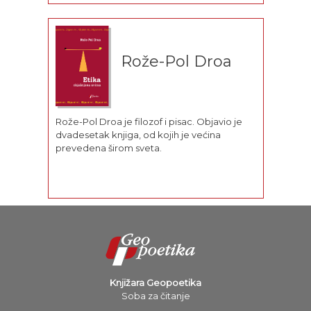
strasti, 1993) i dve trilogije – I, Elisabeth (Ja,
Elizabeta, 1993) i Isolde (Izolda,...
Rože-Pol Droa
Rože-Pol Droa je filozof i pisac. Objavio je
dvadesetak knjiga, od kojih je većina
prevedena širom sveta.
Knjižara Geopoetika
Soba za čitanje