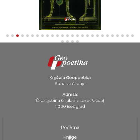
Knjižara Geopoetika
Soba za čitanje
Adresa:
Čika Ljubina 6, (ulaz iz Laze Pačua)
11000 Beograd
Početna
Knjige