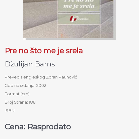
Pre no što me je srela
Džulijan Barns
Preveo s engleskog Zoran Paunović
Godina izdanja: 2002
Format (cm):
Broj Strana: 188
ISBN:
Cena: Rasprodato