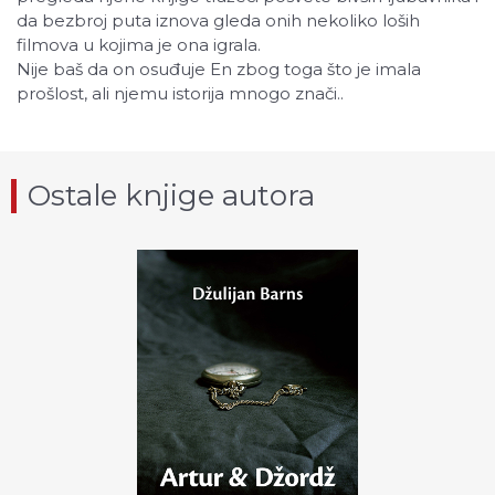
da bezbroj puta iznova gleda onih nekoliko loših
filmova u kojima je ona igrala.
Nije baš da on osuđuje En zbog toga što je imala
prošlost, ali njemu istorija mnogo znači..
Ostale knjige autora