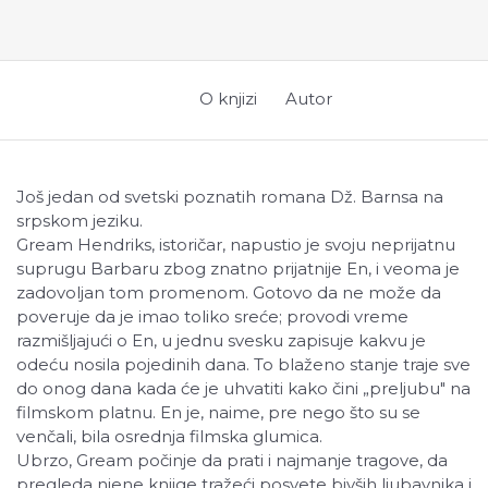
O knjizi
Autor
Još jedan od svetski poznatih romana Dž. Barnsa na
srpskom jeziku.
Gream Hendriks, istoričar, napustio je svoju neprijatnu
suprugu Barbaru zbog znatno prijatnije En, i veoma je
zadovoljan tom promenom. Gotovo da ne može da
poveruje da je imao toliko sreće; provodi vreme
razmišljajući o En, u jednu svesku zapisuje kakvu je
odeću nosila pojedinih dana. To blaženo stanje traje sve
do onog dana kada će je uhvatiti kako čini
„
preljubu" na
filmskom platnu. En je, naime, pre nego što su se
venčali, bila osrednja filmska glumica.
Ubrzo, Gream počinje da prati i najmanje tragove, da
pregleda njene knjige tražeći posvete bivših ljubavnika i