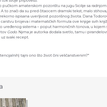
 tok svoje pripovesti.
a o pučkom amaterskom pozorištu na jugu Sicilije sa radnjom
. A to znači da su pred čitaocem dramski tekst, malo stihova
korno ispisana uverljivost pozorišnog života. Dana Todorović 
arstvu brojeva i matematičkih formula ove knjige svih knjiže
no uređenog sistema – poput harmoničnih tonova, u kojem s
etov
Godo
. Njima je autorka dodala svetlo, tamu i pirandelo
e uz svaki recept.
tencijalnih) tajni ono što život čini veličanstvenim?"
a