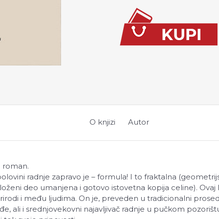
O knjizi
Autor
i roman.
olovini radnje zapravo je – formula! I to fraktalna (geometri
loženi deo umanjena i gotovo istovetna kopija celine). Ovaj li
irodi i među ljudima. On je, preveden u tradicionalni prose
 ali i srednjovekovni najavljivač radnje u pučkom pozorištu, 