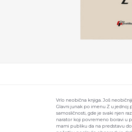
Vrlo neobična knjiga. Još neobičnij
Glavni junak po imenu Z u jednoj p
samosličnosti, gde je svaki njen raz
narator koji povremeno boravi u pr
mami publiku da na predstavu dođe,