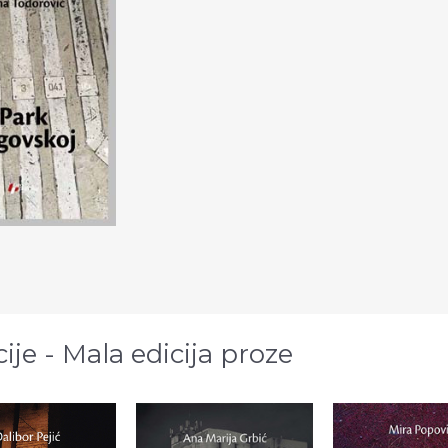
cije - Mala edicija proze