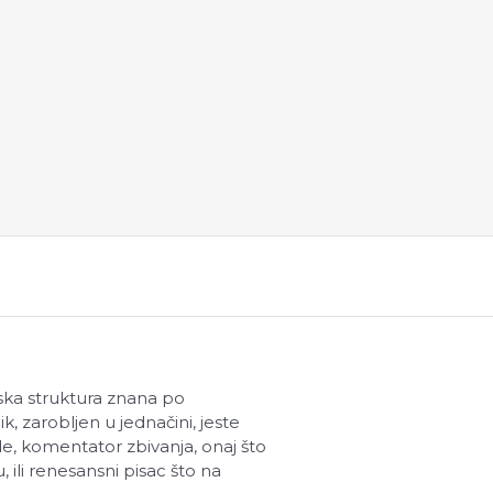
jska struktura znana po
k, zarobljen u jednačini, jeste
de, komentator zbivanja, onaj što
ili renesansni pisac što na