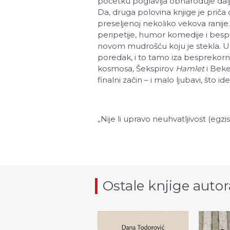
početku poglavlja obnaroduje dalji
Da, druga polovina knjige je prič
preseljenoj nekoliko vekova ranije
peripetije, humor komedije i bespre
novom mudrošću koju je stekla. U c
poredak, i to tamo iza besprekor
kosmosa, Šekspirov
Hamlet
i Bek
finalni začin – i malo ljubavi, što id
„
Nije li upravo neuhvatljivost (egzis
Ostale knjige autor