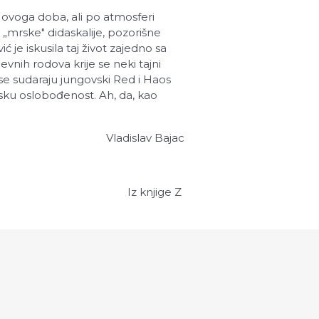
 ovoga doba, ali po atmosferi
,
„
mrske" didaskalije, pozorišne
je iskusila taj život zajedno sa
vnih rodova krije se neki tajni
e sudaraju jungovski Red i Haos
vsku oslobođenost. Ah, da, kao
Vladislav Bajac
Iz knjige Z