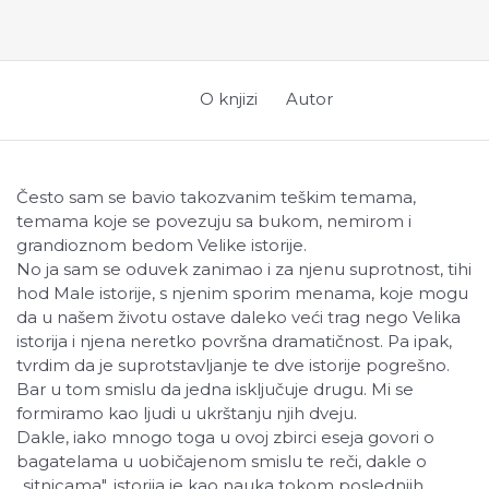
O knjizi
Autor
Često sam se bavio takozvanim teškim temama,
temama koje se povezuju sa bukom, nemirom i
grandioznom bedom Velike istorije.
No ja sam se oduvek zanimao i za njenu suprotnost, tihi
hod Male istorije, s njenim sporim menama, koje mogu
da u našem životu ostave daleko veći trag nego Velika
istorija i njena neretko površna dramatičnost. Pa ipak,
tvrdim da je suprotstavljanje te dve istorije pogrešno.
Bar u tom smislu da jedna isključuje drugu. Mi se
formiramo kao ljudi u ukrštanju njih dveju.
Dakle, iako mnogo toga u ovoj zbirci eseja govori o
bagatelama u uobičajenom smislu te reči, dakle o
„sitnicama", istorija je kao nauka tokom poslednjih