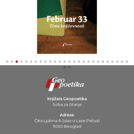
Knjižara Geopoetika
Soba za čitanje
Adresa:
Čika Ljubina 6, (ulaz iz Laze Pačua)
11000 Beograd