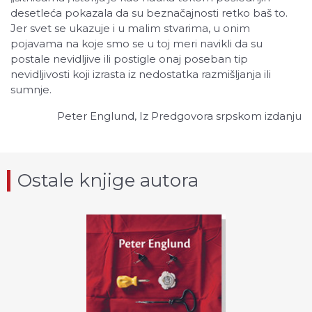
desetleća pokazala da su beznačajnosti retko baš to.
Jer svet se ukazuje i u malim stvarima, u onim
pojavama na koje smo se u toj meri navikli da su
postale nevidljive ili postigle onaj poseban tip
nevidljivosti koji izrasta iz nedostatka razmišljanja ili
sumnje.
Peter Englund, Iz Predgovora srpskom izdanju
Ostale knjige autora