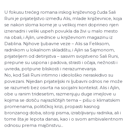
U fokusu trećeg romana irskog književnog čuda Sali
Runi je prijateljstvo između Alis, mlade književnice, koja
se nakon sloma kome je u velikoj meri doprineo njen
iznenadni i veliki uspeh povukla da živi u malo mesto
na obali, i Ajlin, urednice u književnom magazinu iz
Dablina. Njihove ljubavne veze – Alis sa Feliksom,
radnikom u lokalnom skladištu, i Ajlin sa Sajmonom,
prijateljem od detinjstva – sasvim svojstveno Sali Runi,
prepune su uspona i padova, strasti i očaja, nežnosti i
uvreda, potpune bliskosti i nerazumevanja.
No, kod Sali Runi intimno i ideološko neraskidivo su
povezani. Nijedan prijateljski ni ljubavni odnos ne može
se razumeti bez osvrta na socijalni kontekst. Alis i Ajlin,
obe u ranim tridesetim, razmenjuju duge imejlove u
kojima se dotiču najrazličitijih tema – pišu o klimatskim
promenama, političkoj krizi, propasti kasnog
bronzanog doba, istoriji pisma, izrabljivanju radnika, ali i
tome šta je lepota danas, kao i o svom ambivalentnom
odnosu prema majčinstvu...