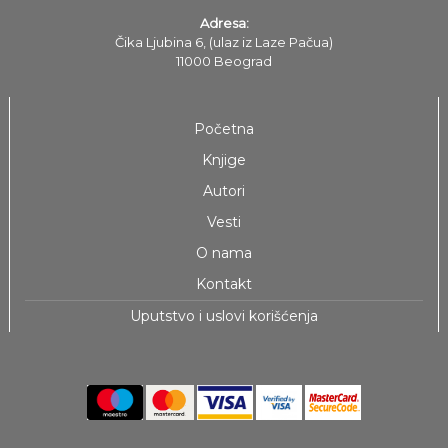
Adresa:
Čika Ljubina 6, (ulaz iz Laze Pačua)
11000 Beograd
Početna
Knjige
Autori
Vesti
O nama
Kontakt
Uputstvo i uslovi korišćenja