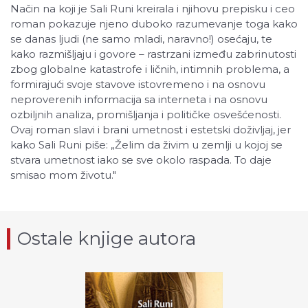
Način na koji je Sali Runi kreirala i njihovu prepisku i ceo
roman pokazuje njeno duboko razumevanje toga kako
se danas ljudi (ne samo mladi, naravno!) osećaju, te
kako razmišljaju i govore – rastrzani između zabrinutosti
zbog globalne katastrofe i ličnih, intimnih problema, a
formirajući svoje stavove istovremeno i na osnovu
neproverenih informacija sa interneta i na osnovu
ozbiljnih analiza, promišljanja i političke osvešćenosti.
Ovaj roman slavi i brani umetnost i estetski doživljaj, jer
kako Sali Runi piše: „Želim da živim u zemlji u kojoj se
stvara umetnost iako se sve okolo raspada. To daje
smisao mom životu."
Ostale knjige autora