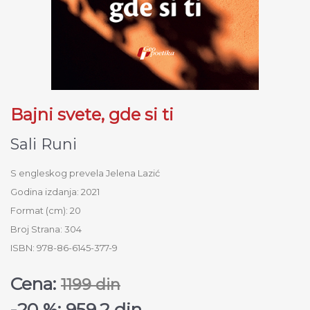
Bajni svete, gde si ti
Sali Runi
S engleskog prevela Jelena Lazić
Godina izdanja: 2021
Format (cm): 20
Broj Strana: 304
ISBN: 978-86-6145-377-9
Cena:
1199 din
-20 %: 959.2 din