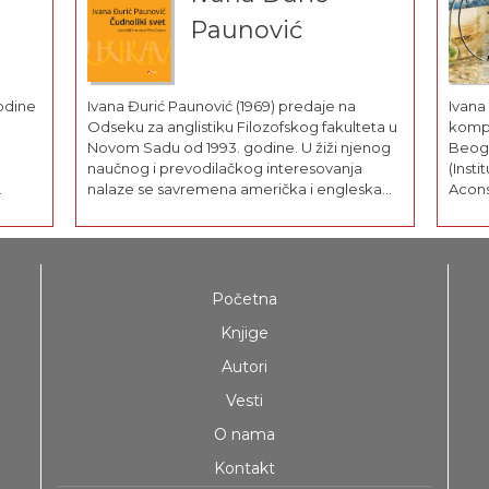
Paunović
odine
Ivana Đurić Paunović (1969) predaje na
Ivana 
Odseku za anglistiku Filozofskog fakulteta u
kompo
Novom Sadu od 1993. godine. U žiži njenog
Beogr
naučnog i prevodilačkog interesovanja
(Inst
nalaze se savremena američka i engleska
Acons
tiku,
proza. Nagrađivani je prevodilac dela
stipe
Džulijana Barnsa, Vladimira Nabokova,
Stefa
Vilijama Trevora, Klajva Barkera, Pola Ostera,
inost
Andžele Karter, Samjuela Beketa i...
Zagre
BEMUS,
Početna
Knjige
Autori
Vesti
O nama
Kontakt