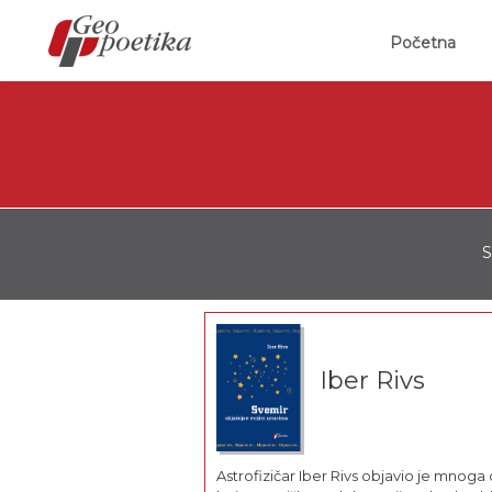
(curr
Početna
S
Iber Rivs
Astrofizičar Iber Rivs objavio je mnoga 