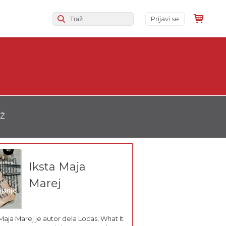
Prijavi se
Ž
Iksta Maja
Marej
 Maja Marej je autor dela Locas, What It