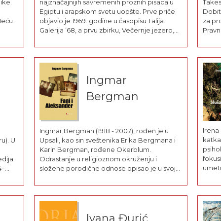
ike.
najznačajnijih savremenih proznih pisaca u
Takes
Egiptu i arapskom svetu uopšte. Prve priče
Dobit
Neću
objavio je 1969. godine u časopisu Talija:
za pr
Galerija ’68, a prvu zbirku, Večernje jezero,
Pravn
1971. godine. Usledili su roman Ibis (1983),
zbirka pripovedaka Jusuf i odelo (1986),
romani Noćna smena (1992) i...
Ingmar
Bergman
Irena 
Ingmar Bergman (1918 - 2007), rođen je u
katkad
u). U
Upsali, kao sin sveštenika Erika Bergmana i
psiho
Karin Bergman, rođene Okerblum.
fokus
ediјa
Odrastanje u religioznom okruženju i
umetni
4–
složene porodične odnose opisao je u svojoj
izvodi
trilogiji koju čine romani Najbolje
agitu
e za
namere (Geopoetika, 2010), Rođeni u
stude
alov
nedelju (Geopoetika, 2011) i Razgovori u
opet p
..
četiri oka (Geopoetika, 2012). Pošto je radio
magist
sa...
Ivana Đurić