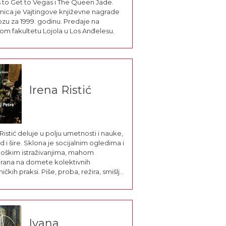
 to Get to Vegas i The Queen Jade.
nica je Vajtingove književne nagrade
ozu za 1999. godinu. Predaje na
om fakultetu Lojola u Los Anđelesu.
Irena Ristić
Ristić deluje u polju umetnosti i nauke,
 i šire. Sklona je socijalnim ogledima i
loškim istraživanjima, mahom
irana na domete kolektivnih
čkih praksi. Piše, proba, režira, smišlja i
 radove, predaje, piše, objavljuje,
je, brani, ponekad organizuje, sa
ntima pole miše, i
iše...Diplomirala je pozorišnu režiju,
rirala...
Ivana