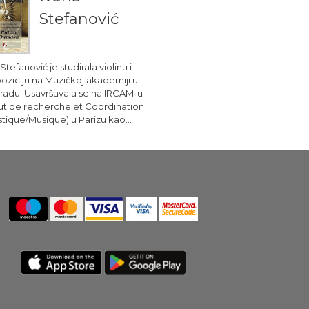
Stefanović
Stefanović je studirala violinu i
ziciju na Muzičkoj akademiji u
adu. Usavršavala se na IRCAM-u
itut de recherche et Coordination
tique/Musique) u Parizu kao
ndista francuske vlade.Dela Ivane
nović izvođena su u zemlji i
ranstvu, na festivalima: Gaudeamus,
bački Biennale, Biennale u Helsinkiju,
 BITEF, Prix Italia, Prix...