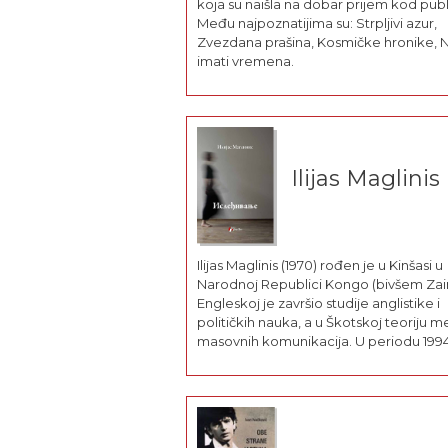
koja su naišla na dobar prijem kod publ
Među najpoznatijima su: Strpljivi azur,
Zvezdana prašina, Kosmičke hronike, 
imati vremena.
Ilijas Maglinis
Iliјas Maglinis (1970) rođen јe u Kinšasi u
Narodnoј Republici Kongo (bivšem Zair
Engleskoј јe završio studiјe anglistike i
političkih nauka, a u Škotskoј teoriјu m
masovnih komunikaciјa. U periodu 199
2003. godine bio јe novinar u
časopisu Diјavazo (Διαβάζω), a sada piš
dnevni list Katimerini (Καθημερινή). Marš
fond (The German Marshall Fund of the.