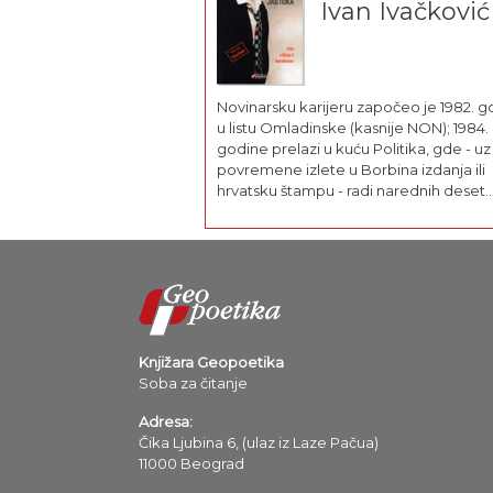
Ivan Ivačković
Novinarsku karijeru započeo je 1982. g
u listu Omladinske (kasnije NON); 1984.
godine prelazi u kuću Politika, gde - uz
povremene izlete u Borbina izdanja ili
hrvatsku štampu - radi narednih deset
godina, pišuci za NIN, Rock, dnevnu Poli
itd. Paralelno sa tim, u prvoj polovine
devedesetih piše za Vreme...
Knjižara Geopoetika
Soba za čitanje
Adresa:
Čika Ljubina 6, (ulaz iz Laze Pačua)
11000 Beograd