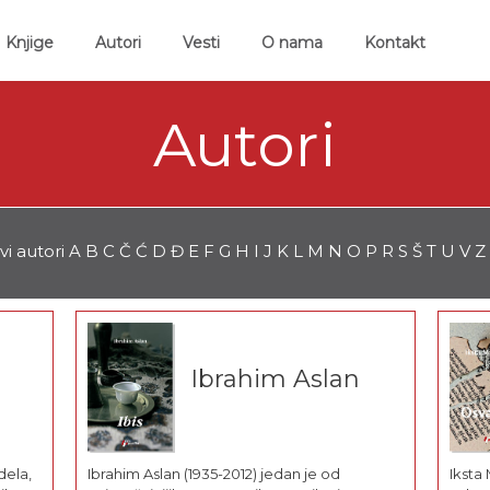
ent)
Knjige
Autori
Vesti
O nama
Kontakt
Autori
vi autori
A
B
C
Č
Ć
D
Đ
E
F
G
H
I
J
K
L
M
N
O
P
R
S
Š
T
U
V
Z
Ibrahim Aslan
dela,
Ibrahim Aslan (1935-2012) jedan je od
Iksta