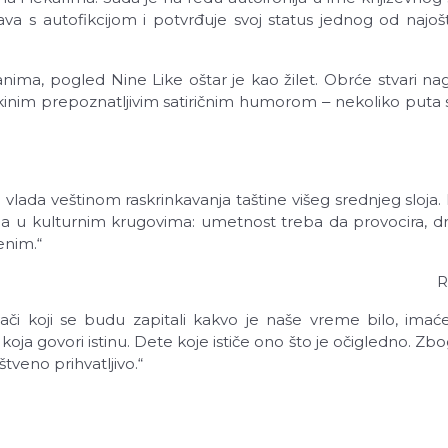
 s autofikcijom i potvrđuje svoj status jednog od najoštri
ima, pogled Nine Like oštar je kao žilet. Obrće stvari nag
orkinim prepoznatljivim satiričnim humorom ‒ nekoliko put
i vlada veštinom raskrinkavanja taštine višeg srednjeg sloj
ija u kulturnim krugovima: umetnost treba da provocira, dr
enim.“
R
ivači koji se budu zapitali kakvo je naše vreme bilo, ima
oja govori istinu. Dete koje ističe ono što je očigledno. Zbog
tveno prihvatljivo.“