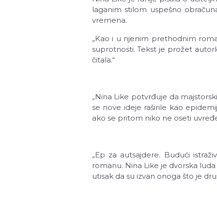
laganim stilom uspešno obračunava
vremena.
„Kao i u njenim prethodnim roman
suprotnosti. Tekst je prožet aut
čitala.“
„Nina Like potvrđuje da majstorsk
se nove ideje raširile kao epidem
ako se pritom niko ne oseti uvređ
„Ep za autsajdere. Budući istraž
romanu. Nina Like je dvorska luda k
utisak da su izvan onoga što je druš