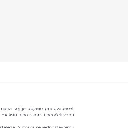
ana koji je objavio pre dvadeset
a maksimalno iskoristi neočekivanu
g staleža. Autorka se jednostavnim i