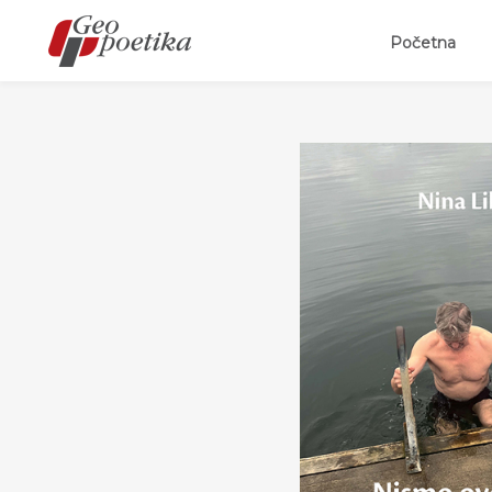
(curr
Početna