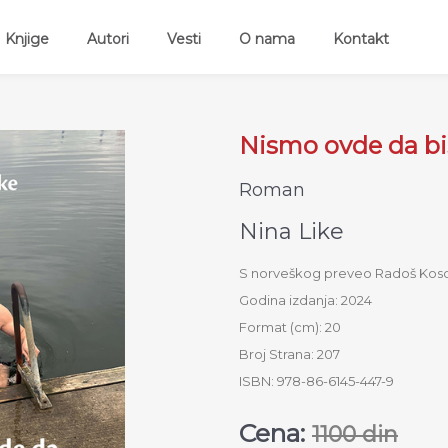
ent)
Knjige
Autori
Vesti
O nama
Kontakt
Nismo ovde da bi
Roman
Nina Like
S norveškog preveo Radoš Koso
Godina izdanja: 2024
Format (cm): 20
Broj Strana: 207
ISBN: 978-86-6145-447-9
Cena:
1100 din