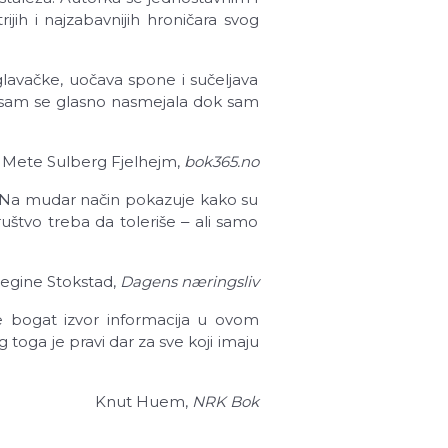
jih i najzabavnijih hroničara svog
lavačke, uočava spone i sučeljava
a sam se glasno nasmejala dok sam
Mete Sulberg Fjelhejm,
bok365.no
a. Na mudar način pokazuje kako su
uštvo treba da toleriše ‒ ali samo
egine Stokstad,
Dagens næringsliv
će bogat izvor informacija u ovom
 toga je pravi dar za sve koji imaju
Knut Huem,
NRK Bok