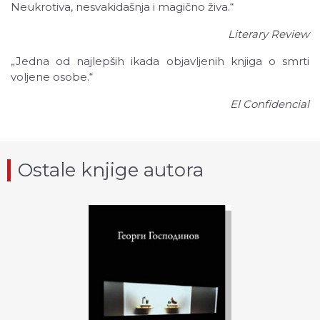
Neukrotiva, nesvakidašnja i magično živa.“
Literary Review
„Jedna od najlepših ikada objavljenih knjiga o smrti
voljene osobe.“
El Confidencial
Ostale knjige autora