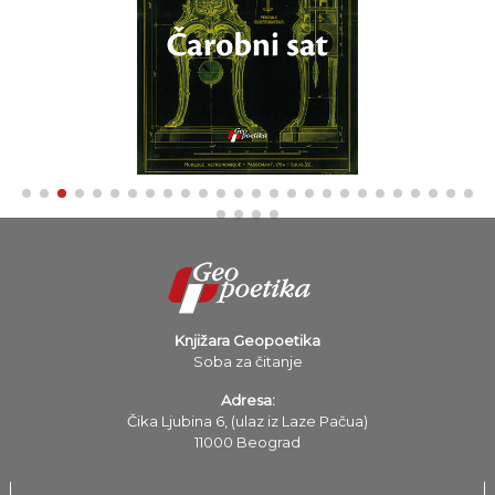
Knjižara Geopoetika
Soba za čitanje
Adresa:
Čika Ljubina 6, (ulaz iz Laze Pačua)
11000 Beograd