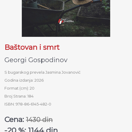
Baštovan i smrt
Georgi Gospodinov
S bugarskog prevela Jasmina Jovanović
Godina izdanja: 2026
Format (cm): 20
Broj Strana: 184
ISBN: 978-86-6145-482-0
Cena:
1430 din
-20 %: 1144 din