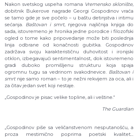
Nakon svetskog uspeha romana
Vremensko sklonište
,
dobitnik Bukerove nagrade Georgi Gospodinov vraća
se tamo gde je sve počelo – u baštu detinjstva i intimu
sećanja.
Baštovan i smrt
, njegova najličnija knjiga do
sada, istovremeno je hronika jedne porodice i filozofski
ogled o tome kako pripovedanje može biti poslednja
linija odbrane od konačnosti gubitka. Gospodinov
zadržava svoju karakterističnu duhovitost i ironijski
otklon, izbegavajući sentimentalnost, dok istovremeno
gradi duboko promišljenu strukturu koja spaja
ogromnu tugu sa vedrinom svakodnevice.
Baštovan i
smrt
nije samo roman – to je nežni rekvijem za oca, ali i
za čitav jedan svet koji nestaje.
„Gospodinov je pisac velike topline, ali i veštine.“
The Guardian
„Gospodinov piše sa veličanstvenom nesputanošću, a
proza mestimično poprima poetski kvalitet...