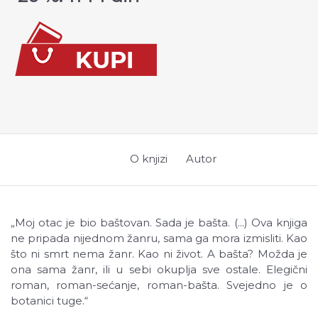
O knjizi
Autor
„Moj otac je bio baštovan. Sada je bašta. (...) Ova knjiga
ne pripada nijednom žanru, sama ga mora izmisliti. Kao
što ni smrt nema žanr. Kao ni život. A bašta? Možda je
ona sama žanr, ili u sebi okuplja sve ostale. Elegični
roman, roman-sećanje, roman-bašta. Svejedno je o
botanici tuge.“