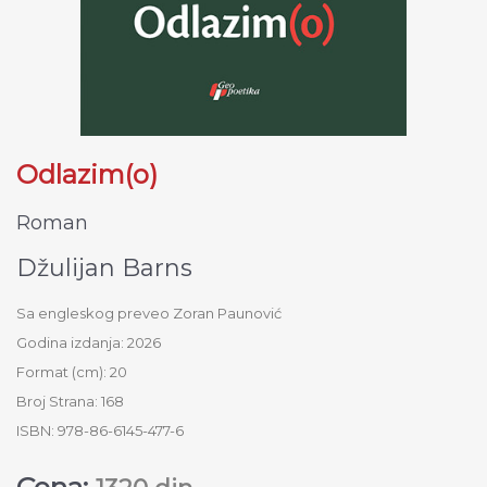
Odlazim(o)
Roman
Džulijan Barns
Sa engleskog preveo Zoran Paunović
Godina izdanja: 2026
Format (cm): 20
Broj Strana: 168
ISBN: 978-86-6145-477-6