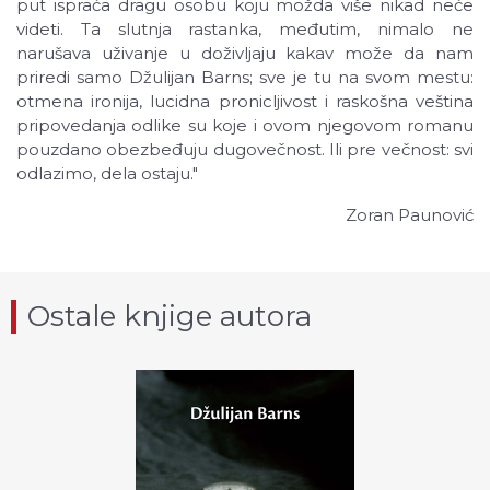
put ispraća dragu osobu koju možda više nikad neće
videti. Ta slutnja rastanka, međutim, nimalo ne
narušava uživanje u doživljaju kakav može da nam
priredi samo Džulijan Barns; sve je tu na svom mestu:
otmena ironija, lucidna pronicljivost i raskošna veština
pripovedanja odlike su koje i ovom njegovom romanu
pouzdano obezbeđuju dugovečnost. Ili pre večnost: svi
odlazimo, dela ostaju."
Zoran Paunović
Ostale knjige autora