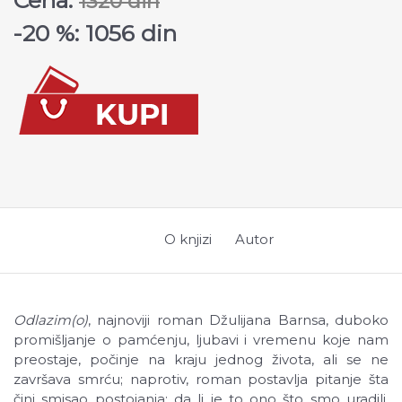
Cena:
1320 din
-20 %: 1056 din
O knjizi
Autor
Odlazim(o)
, najnoviji roman Džulijana Barnsa, duboko
promišljanje o pamćenju, ljubavi i vremenu koje nam
preostaje, počinje na kraju jednog života, ali se ne
završava smrću; naprotiv, roman postavlja pitanje šta
čini smisao postojanja: da li je to ono što smo uradili,