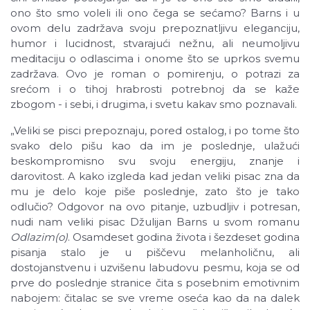
ono što smo voleli ili ono čega se sećamo? Barns i u
ovom delu zadržava svoju prepoznatljivu eleganciju,
humor i lucidnost, stvarajući nežnu, ali neumoljivu
meditaciju o odlascima i onome što se uprkos svemu
zadržava. Ovo je roman o pomirenju, o potrazi za
srećom i o tihoj hrabrosti potrebnoj da se kaže
zbogom - i sebi, i drugima, i svetu kakav smo poznavali.
„Veliki se pisci prepoznaju, pored ostalog, i po tome što
svako delo pišu kao da im je poslednje, ulažući
beskompromisno svu svoju energiju, znanje i
darovitost. A kako izgleda kad jedan veliki pisac zna da
mu je delo koje piše poslednje, zato što je tako
odlučio? Odgovor na ovo pitanje, uzbudljiv i potresan,
nudi nam veliki pisac Džulijan Barns u svom romanu
Odlazim(o)
. Osamdeset godina života i šezdeset godina
pisanja stalo je u piščevu melanholičnu, ali
dostojanstvenu i uzvišenu labudovu pesmu, koja se od
prve do poslednje stranice čita s posebnim emotivnim
nabojem: čitalac se sve vreme oseća kao da na dalek