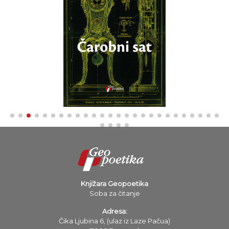
Knjižara Geopoetika
Soba za čitanje
Adresa:
Čika Ljubina 6, (ulaz iz Laze Pačua)