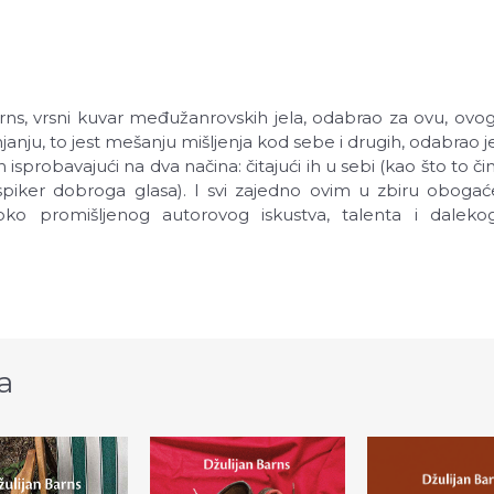
rns, vrsni kuvar međužanrovskih jela, odabrao za ovu, ovoga
janju, to jest mešanju mišljenja kod sebe i drugih, odabrao 
isprobavajući na dva načina: čitajući ih u sebi (kao što to čini 
 spiker dobroga glasa). I svi zajedno ovim u zbiru obog
ko promišljenog autorovog iskustva, talenta i daleko
a