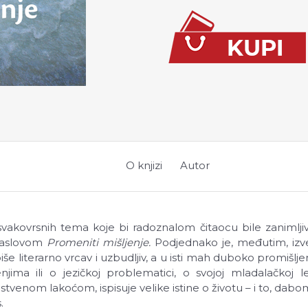
O knjizi
Autor
svakovrsnih tema koje bi radoznalom čitaocu bile zanimljiv
 naslovom
Promeniti mišljenje.
Podjednako je, međutim, izve
literarno vrcav i uzbudljiv, a u isti mah duboko promišlje
jima ili o jezičkoj problematici, o svojoj mladalačkoj lekt
venom lakoćom, ispisuje velike istine o životu – i to, dabo
.