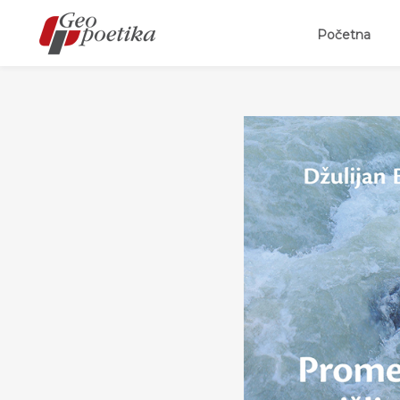
(curr
Početna