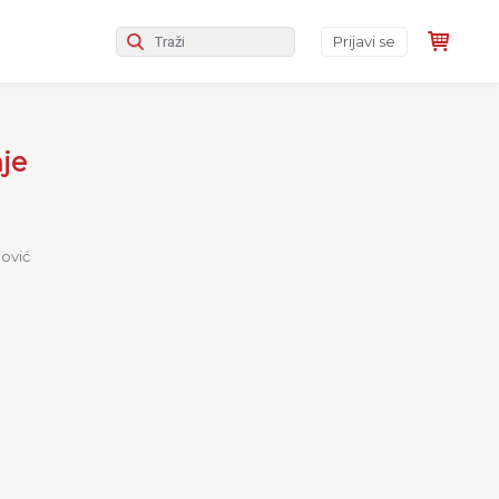
Prijavi se
je
ović