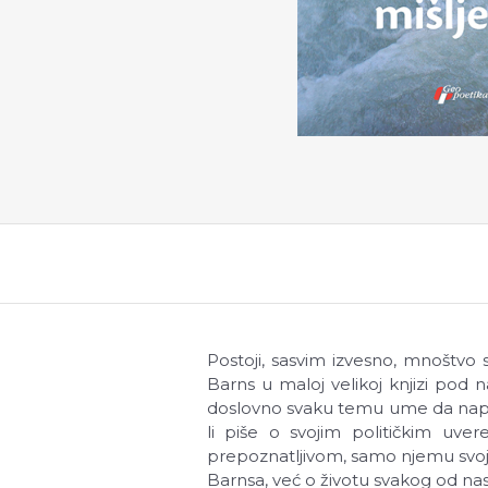
Postoji, sasvim izvesno, mnoštvo 
Barns u maloj velikoj knjizi pod
doslovno svaku temu ume da napiše 
li piše o svojim političkim uveren
prepoznatljivom, samo njemu svojst
Barnsa, već o životu svakog od nas