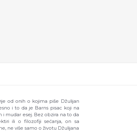
ije od onih o kojima piše Džulijan
sno i to da je Barns pisac koji na
n i mudar esej. Bez obzira na to da
iri ili o filozofiji sećanja, on sa
me, ne više samo o životu Džulijana