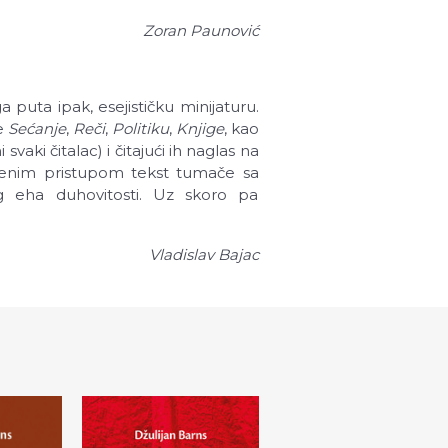
Zoran Paunović
 puta ipak, esejističku minijaturu.
je
Sećanje
,
Reči
,
Politiku
,
Knjige
, kao
svaki čitalac) i čitajući ih naglas na
aćenim pristupom tekst tumače sa
g eha duhovitosti. Uz skoro pa
Vladislav Bajac