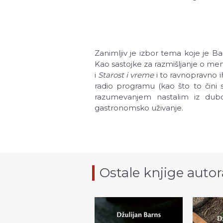
Zanimljiv je izbor tema koje je Ba
Kao sastojke za razmišljanje o men
i
Starost i vreme
i to ravnopravno ih 
radio programu (kao što to čini
razumevanjem nastalim iz dubo
gastronomsko uživanje.
Ostale knjige autor