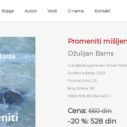
ent)
Knjige
Autori
Vesti
O nama
Kontakt
Promeniti mišljen
Džulijan Barns
S engleskog preveo Zoran Paun
Godina izdanja: 2025
Format (cm): 20
Broj Strana: 60
ISBN: 978-86-6145-472-1
Cena:
660 din
-20 %: 528 din