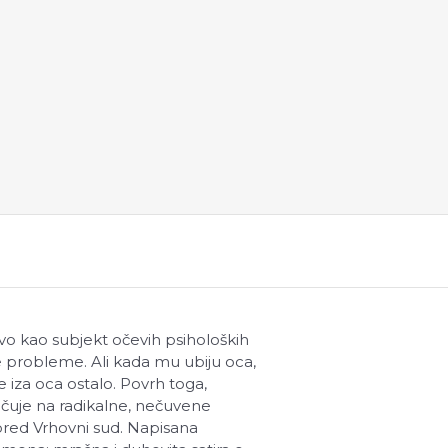
tvo kao subjekt očevih psiholoških
ske probleme. Ali kada mu ubiju oca,
je iza oca ostalo. Povrh toga,
lučuje na radikalne, nečuvene
 pred Vrhovni sud. Napisana