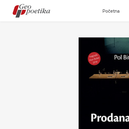
(curr
Početna