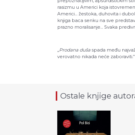
prepoznatljivim, apsurdističkim st
rasizmu u Americi koja istovremeno 
Americi... žestoka, duhovita i dubok
knjiga baca senku na sve predstav
prazno moralisanje... Svaka predivn
„
Prodana duša
spada među najvažni
verovatno nikada neće zaboraviti.“
Ostale knjige autor