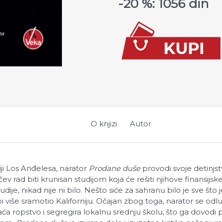
-20 %: 1056 din
O knjizi
Autor
ji Los Anđelesa, narator
Prodane duše
provodi svoje detinjs
ev rad biti krunisan studijom koja će rešiti njihove finansij
dije, nikad nije ni bilo. Nešto siće za sahranu bilo je sve što 
i više sramotio Kaliforniju. Očajan zbog toga, narator se od
aća ropstvo i segregira lokalnu srednju školu, što ga dovodi