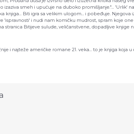
ilom,
Prodana duša
je izvrsno delo i izuzetna kritika našeg v
izaziva smeh i upućuje na duboko promišljanje."... 'Urlik' na
a knjiga... Biti igra sa velikim ulogom... i pobeđuje. Njegova i
e 'ispravnosti' i nudi nam komičku mudrost, spram koje one 
a stranica Bitijeve sulude, veličanstvene, dopadljive knjige n
je i najteže američke romane 21. veka... to je knjiga koja u č
a