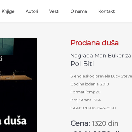
ent)
Knjige
Autori
Vesti
O nama
Kontakt
Prodana duša
Nagrada Man Buker za 
Pol Biti
S engleskog prevela Lucy Stev
Godina izdanja: 2018
Format (cm): 20
Broj Strana: 304
ISBN: 978-86-6145-291-8
Cena:
1320 din