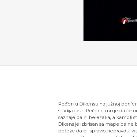
Rođen u Dikensu na južnoj periferi
studija rase. Rečeno mu je da će oč
saznaje da ni beležaka, a kamoli stu
Dikens je izbrisan sa mape da ne b
poteze da bi ispravio nepravdu: vr