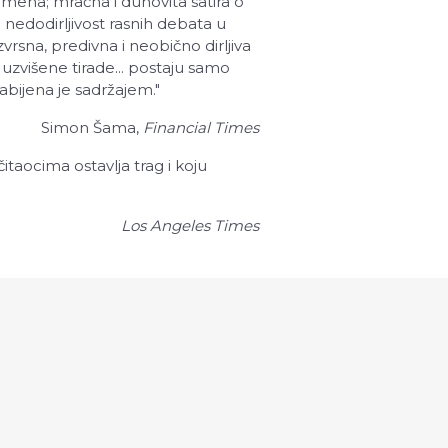
remena; mračna i duhovita satira o
 nedodirljivost rasnih debata u
zvrsna, predivna i neobično dirljiva
uzvišene tirade... postaju samo
abijena je sadržajem."
Simon Šama,
Financial Times
itaocima ostavlja trag i koju
Los Angeles Times